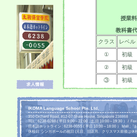
IKOMA Language School Pte. Ltd.
350 Orchard Road, #12-07 Shaw House, Singapore 238868
TEL : 6238-0288 ( 平日 9:00～22:00 , 土,日 10:00～19:30 ） / Fax
日本語ホットライン : 6238-0055 ( 平日 10:00～18:00 ）
Mail
休校日: シンガポールの祝日 (元日、旧正月、クリスマス前後は